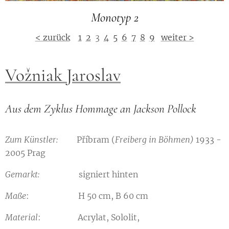
Monotyp 2
< zurück
1
2
3
4
5
6
7
8
9
weiter >
Vožniak Jaroslav
Aus dem Zyklus Hommage an Jackson Pollock
Zum Künstler:
Příbram (
Freiberg in Böhmen)
1933 -
2005 Prag
Gemarkt:
signiert hinten
Maße
: H 50 cm, B 60 cm
Material
: Acrylat, Sololit,