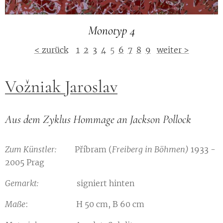
Monotyp 4
< zurück
1
2
3
4
5
6
7
8
9
weiter >
Vožniak Jaroslav
Aus dem Zyklus Hommage an Jackson Pollock
Zum Künstler:
Příbram (
Freiberg in Böhmen)
1933 -
2005 Prag
Gemarkt:
signiert hinten
Maße
: H 50 cm, B 60 cm