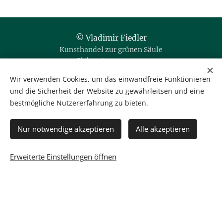
© Vladimir Fiedler
Kunsthandel zur grünen Säule
Siebensterngasse 20
1070 Wien / Austria
Wir verwenden Cookies, um das einwandfreie Funktionieren
und die Sicherheit der Website zu gewährleitsen und eine
Tel. & Fax: +43 1 523 35 80
bestmögliche Nutzererfahrung zu bieten.
Mobil: +43 664 35 666 76
office@kunsthandel-fiedler.at
IBAN: AT56 1400 0015 1089 7540
Nur notwendige akzeptieren
Alle akzeptieren
BIC: BAWAATWW
Gerichtsstand Wien
Erweiterte Einstellungen öffnen
Datenschutzerklärung
Cookies