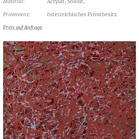
Material
: Acrylat, Sololit,
Provenienz
: österreichischer Privatbesitz
Preis auf Anfrage