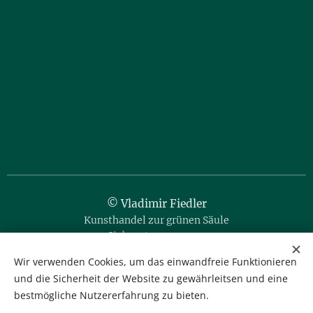
© Vladimir Fiedler
Kunsthandel zur grünen Säule
Siebensterngasse 20
1070 Wien / Austria
Wir verwenden Cookies, um das einwandfreie Funktionieren
und die Sicherheit der Website zu gewährleitsen und eine
Tel. & Fax: +43 1 523 35 80
bestmögliche Nutzererfahrung zu bieten.
Mobil: +43 664 35 666 76
office@kunsthandel-fiedler.at