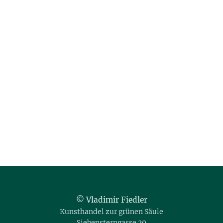
© Vladimir Fiedler
Kunsthandel zur grünen Säule
Siebensterngasse 20