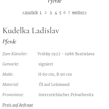
Pferde
<zurück
1
2
3
4
5
6 7
weiter>
Kudelka Ladislav
Pferde
Zum Künstler:
Vrútky 1927 - 1986 Bratislava
Gemarkt:
signiert
Maße
: H 60 cm, B 90 cm
Material
: Öl auf Leinwand
Provenienz
: österreichischer Privatbesitz
Preis auf Anfrage