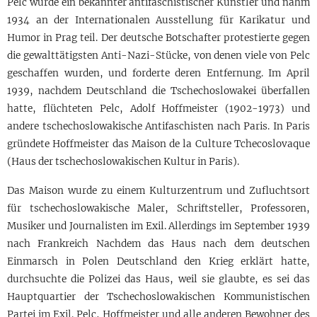
Pelc wurde ein bekannter antifaschistischer Künstler und nahm
1934 an der Internationalen Ausstellung für Karikatur und
Humor in Prag teil. Der deutsche Botschafter protestierte gegen
die gewalttätigsten Anti-Nazi-Stücke, von denen viele von Pelc
geschaffen wurden, und forderte deren Entfernung. Im April
1939, nachdem Deutschland die Tschechoslowakei überfallen
hatte, flüchteten Pelc, Adolf Hoffmeister (1902-1973) und
andere tschechoslowakische Antifaschisten nach Paris. In Paris
gründete Hoffmeister das Maison de la Culture Tchecoslovaque
(Haus der tschechoslowakischen Kultur in Paris).
Das Maison wurde zu einem Kulturzentrum und Zufluchtsort
für tschechoslowakische Maler, Schriftsteller, Professoren,
Musiker und Journalisten im Exil. Allerdings im September 1939
nach Frankreich Nachdem das Haus nach dem deutschen
Einmarsch in Polen Deutschland den Krieg erklärt hatte,
durchsuchte die Polizei das Haus, weil sie glaubte, es sei das
Hauptquartier der Tschechoslowakischen Kommunistischen
Partei im Exil. Pelc, Hoffmeister und alle anderen Bewohner des