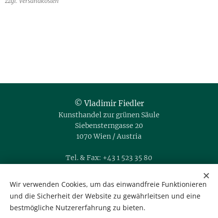
zzgl. Versandkosten
© Vladimir Fiedler
Kunsthandel zur grünen Säule
Siebensterngasse 20
1070 Wien / Austria
Tel. & Fax: +43 1 523 35 80
Mobil: +43 664 35 666 76
office@kunsthandel-fiedler.at
Wir verwenden Cookies, um das einwandfreie Funktionieren
IBAN: AT56 1400 0015 1089 7540
und die Sicherheit der Website zu gewährleitsen und eine
BIC: BAWAATWW
bestmögliche Nutzererfahrung zu bieten.
Gerichtsstand Wien