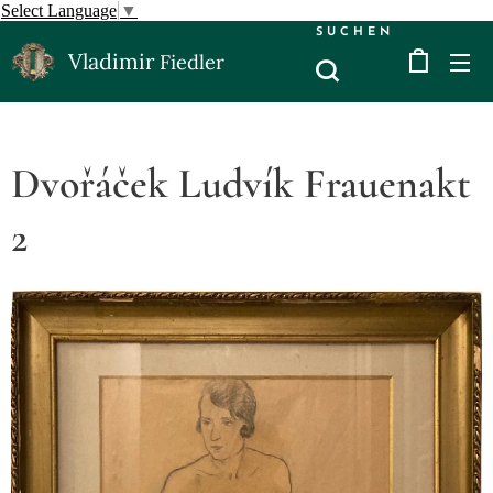
Select Language
▼
SUCHEN
Vladimir
Fiedler
Dvořáček Ludvík Frauenakt
2