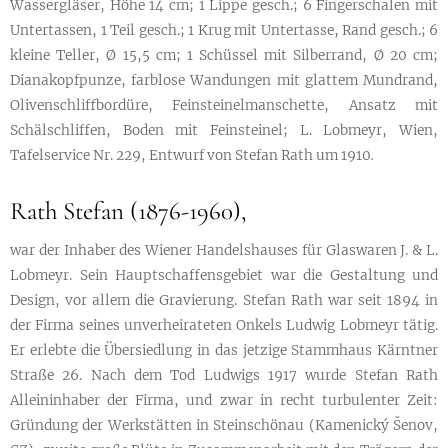
Wassergläser, Höhe 14 cm; 1 Lippe gesch.; 6 Fingerschalen mit
Untertassen, 1 Teil gesch.; 1 Krug mit Untertasse, Rand gesch.; 6
kleine Teller, Ø 15,5 cm; 1 Schüssel mit Silberrand, Ø 20 cm;
Dianakopfpunze, farblose Wandungen mit glattem Mundrand,
Olivenschliffbordüre, Feinsteinelmanschette, Ansatz mit
Schälschliffen, Boden mit Feinsteinel; L. Lobmeyr, Wien,
Tafelservice Nr. 229, Entwurf von Stefan Rath um 1910
.
Rath Stefan (1876-1960),
war der Inhaber des Wiener Handelshauses für Glaswaren J. & L.
Lobmeyr. Sein Hauptschaffensgebiet war die Gestaltung und
Design, vor allem die Gravierung. Stefan Rath war seit 1894 in
der Firma seines unverheirateten Onkels Ludwig Lobmeyr tätig.
Er erlebte die Übersiedlung in das jetzige Stammhaus Kärntner
Straße 26. Nach dem Tod Ludwigs 1917 wurde Stefan Rath
Alleininhaber der Firma, und zwar in recht turbulenter Zeit:
Gründung der Werkstätten in Steinschönau (Kamenický Šenov,