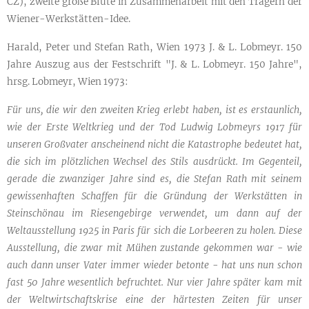
CZ), zweite große Blüte in Zusammenarbeit mit den Trägern der
Wiener-Werkstätten-Idee.
Harald, Peter und Stefan Rath, Wien 1973 J. & L. Lobmeyr. 150
Jahre Auszug aus der Festschrift "J. & L. Lobmeyr. 150 Jahre",
hrsg. Lobmeyr, Wien 1973:
Für uns, die wir den zweiten Krieg erlebt haben, ist es erstaunlich,
wie der Erste Weltkrieg und der Tod Ludwig Lobmeyrs 1917 für
unseren Großvater anscheinend nicht die Katastrophe bedeutet hat,
die sich im plötzlichen Wechsel des Stils ausdrückt. Im Gegenteil,
gerade die zwanziger Jahre sind es, die Stefan Rath mit seinem
gewissenhaften Schaffen für die Gründung der Werkstätten in
Steinschönau im Riesengebirge verwendet, um dann auf der
Weltausstellung 1925 in Paris für sich die Lorbeeren zu holen. Diese
Ausstellung, die zwar mit Mühen zustande gekommen war - wie
auch dann unser Vater immer wieder betonte - hat uns nun schon
fast 50 Jahre wesentlich befruchtet. Nur vier Jahre später kam mit
der Weltwirtschaftskrise eine der härtesten Zeiten für unser