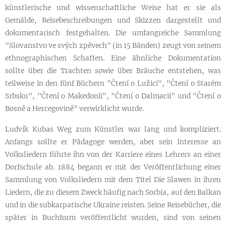
künstlerische und wissenschaftliche Weise hat er sie als
Gemälde, Reisebeschreibungen und Skizzen dargestellt und
dokumentarisch festgehalten. Die umfangreiche Sammlung
"Slovanstvo ve svých zpěvech" (in 15 Bänden) zeugt von seinem
ethnographischen Schaffen. Eine ähnliche Dokumentation
sollte über die Trachten sowie über Bräuche entstehen, was
teilweise in den fünf Büchern "Čtení o Lužici", "Čtení o Starém
Srbsku", "Čtení o Makedonii", "Čtení o Dalmacii" und "Čtení o
Bosně a Hercegovině" verwirklicht wurde.
Ludvík Kubas Weg zum Künstler war lang und kompliziert.
Anfangs sollte er Pädagoge werden, aber sein Interesse an
Volksliedern führte ihn von der Karriere eines Lehrers an einer
Dorfschule ab. 1884 begann er mit der Veröffentlichung einer
Sammlung von Volksliedern mit dem Titel Die Slawen in ihren
Liedern, die zu diesem Zweck häufig nach Sorbia, auf den Balkan
und in die subkarpatische Ukraine reisten. Seine Reisebücher, die
später in Buchform veröffentlicht wurden, sind von seinen