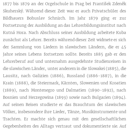
1877 bis 1879 an der Orgelschule in Prag bei František Zdeněk
Skuherský. Während dieser Zeit war er auch Privatschüler des
Bildhauers Bohuslav Schnirch. Im Jahr 1879 ging er zur
Fortsetzung der Ausbildung an das Lehrerbildungsinstitut nach
Kutná Hora. Nach Abschluss seiner Ausbildung arbeitete Kuba
zunächst als Lehrer. Bereits während dieser Zeit widmete er sich
der Sammlung von Liedern in slawischen Ländern, die er 45
Jahre seines Lebens fortsetzen sollte. Bereits 1885 gab er den
Lehrerberuf auf und unternahm ausgedehnte Studienreisen in
die slawischen Länder, unter anderem in die Slowakei (1885), die
Lausitz, nach Galizien (1886), Russland (1886-1887), in die
Krain (1888), die Steiermark, Kärnten, Slowenien und Kroatien
(1889), nach Montenegro und Dalmatien (1890-1892), nach
Bosnien und Herzegowina (1893) sowie nach Bulgarien (1894).
Auf seinen Reisen studierte er das Brauchtum der slawischen
Völker, insbesondere ihre Lieder, Tänze, Musikinstrumente und
Trachten. Er machte sich genau mit den gesellschaftlichen
Gegebenheiten des Alltags vertraut und dokumentierte sie. Auf