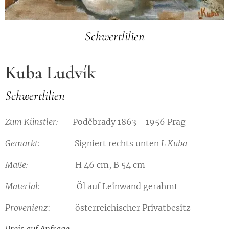
Schwertlilien
Kuba Ludvík
Schwertlilien
Zum Künstler:
Poděbrady 1863 - 1956 Prag
Gemarkt:
Signiert rechts unten
L Kuba
Maße
:
H 46 cm, B 54 cm
Material
:
Öl auf Leinwand gerahmt
Provenienz
: österreichischer Privatbesitz
Preis auf Anfrage