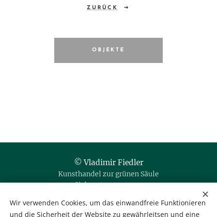
ZURÜCK
OBJEKTE
© Vladimir Fiedler
Kunsthandel zur grünen Säule
Siebensterngasse 20
1070 Wien / Austria
Wir verwenden Cookies, um das einwandfreie Funktionieren
und die Sicherheit der Website zu gewährleitsen und eine
Tel. & Fax: +43 1 523 35 80