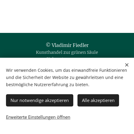
© Vladimir Fiedler
Kunsthandel zur grünen Säule
Siebensterngasse 20
1070 Wien / Austria
Wir verwenden Cookies, um das einwandfreie Funktionieren
und die Sicherheit der Website zu gewährleitsen und eine
Tel. & Fax: +43 1 523 35 80
bestmögliche Nutzererfahrung zu bieten.
Mobil: +43 664 35 666 76
office@kunsthandel-fiedler.at
IBAN: AT56 1400 0015 1089 7540
Nur notwendige akzeptieren
Alle akzeptieren
BIC: BAWAATWW
Gerichtsstand Wien
Erweiterte Einstellungen öffnen
Datenschutzerklärung
Cookies