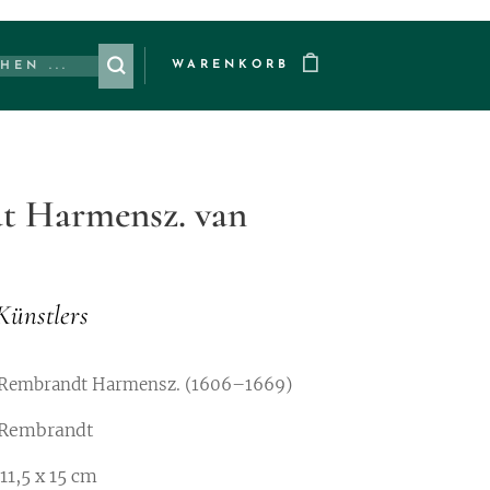
WARENKORB
t Harmensz. van
Künstlers
Rembrandt Harmensz.
(1606–1669)
randt
x 15 cm