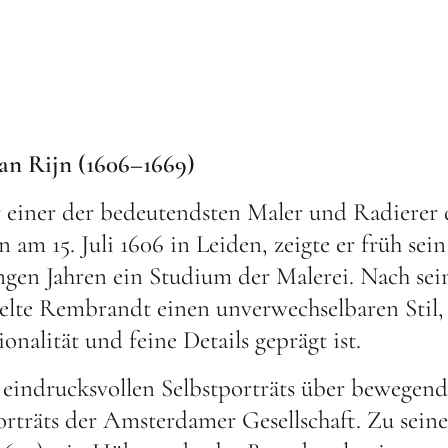
n Rijn (1606–1669)
einer der bedeutendsten Maler und Radierer d
am 15. Juli 1606 in Leiden, zeigte er früh sein
ngen Jahren ein Studium der Malerei. Nach se
te Rembrandt einen unverwechselbaren Stil, 
onalität und feine Details geprägt ist.
eindrucksvollen Selbstporträts über bewegende
Porträts der Amsterdamer Gesellschaft. Zu sei