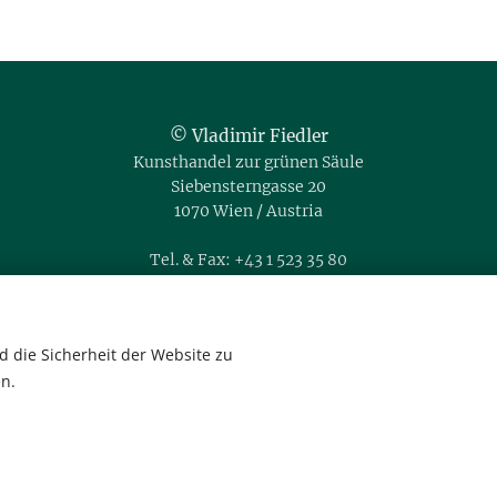
© Vladimir Fiedler
Kunsthandel zur grünen Säule
Siebensterngasse 20
1070 Wien / Austria
Tel. & Fax: +43 1 523 35 80
Mobil: +43 664 35 666 76
office@kunsthandel-fiedler.at
IBAN: AT56 1400 0015 1089 7540
 die Sicherheit der Website zu
BIC: BAWAATWW
n.
Gerichtsstand Wien
Datenschutzerklärung
Cookies