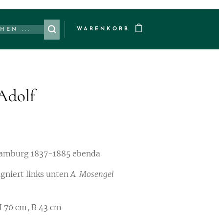
WARENKORB
Adolf
amburg 1837-1885 ebenda
igniert links unten
A. Mosengel
m, B 43 cm