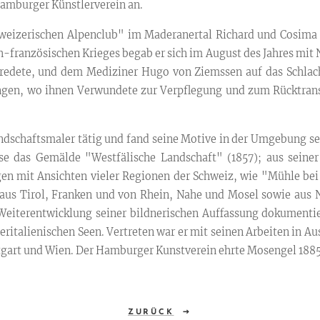
Hamburger Künstlerverein an.
hweizerischen Alpenclub" im Maderanertal Richard und Cosima 
-französischen Krieges begab er sich im August des Jahres mit N
nredete, und dem Mediziner Hugo von Ziemssen auf das Schlac
ingen, wo ihnen Verwundete zur Verpflegung und zum Rücktran
schaftsmaler tätig und fand seine Motive in der Umgebung sei
ise das Gemälde "Westfälische Landschaft" (1857); aus seiner
gen mit Ansichten vieler Regionen der Schweiz, wie "Mühle be
 aus Tirol, Franken und von Rhein, Nahe und Mosel sowie aus 
 Weiterentwicklung seiner bildnerischen Auffassung dokumenti
eritalienischen Seen. Vertreten war er mit seinen Arbeiten in A
tgart und Wien. Der Hamburger Kunstverein ehrte Mosengel 1885
ZURÜCK