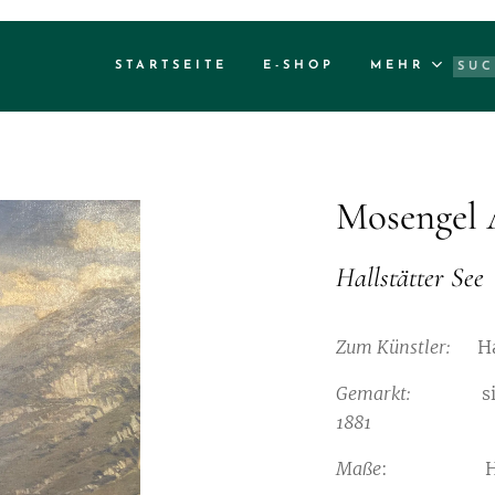
STARTSEITE
E-SHOP
MEHR
Mosengel 
Hallstätter See
Zum Künstler:
H
Gemarkt:
s
1881
Maße
: H 70 c