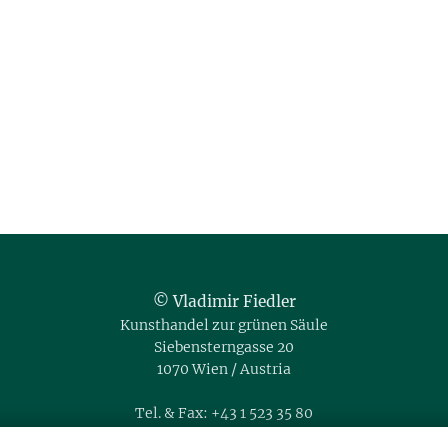
© Vladimir Fiedler
Kunsthandel zur grünen Säule
Siebensterngasse 20
1070 Wien / Austria
Tel. & Fax: +43 1 523 35 80
Mobil: +43 664 35 666 76