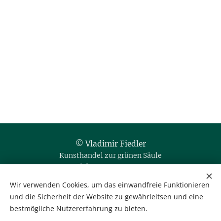
© Vladimir Fiedler
Kunsthandel zur grünen Säule
Siebensterngasse 20
1070 Wien / Austria
Wir verwenden Cookies, um das einwandfreie Funktionieren
und die Sicherheit der Website zu gewährleitsen und eine
Tel. & Fax: +43 1 523 35 80
bestmögliche Nutzererfahrung zu bieten.
Mobil: +43 664 35 666 76
office@kunsthandel-fiedler.at