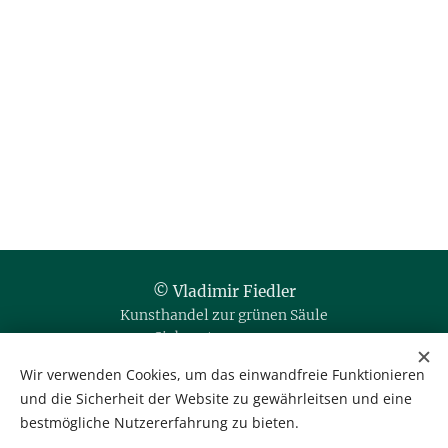
© Vladimir Fiedler
Kunsthandel zur grünen Säule
Siebensterngasse 20
1070 Wien / Austria
Wir verwenden Cookies, um das einwandfreie Funktionieren
und die Sicherheit der Website zu gewährleitsen und eine
Tel. & Fax: +43 1 523 35 80
bestmögliche Nutzererfahrung zu bieten.
Mobil: +43 664 35 666 76
office@kunsthandel-fiedler.at