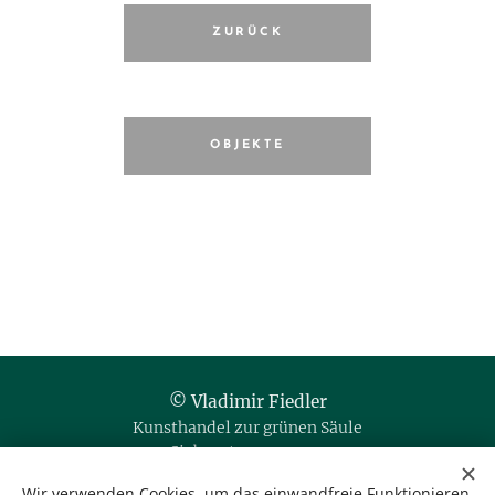
ZURÜCK
OBJEKTE
© Vladimir Fiedler
Kunsthandel zur grünen Säule
Siebensterngasse 20
1070 Wien / Austria
Wir verwenden Cookies, um das einwandfreie Funktionieren