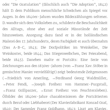
oder "Die Gratulation" (fälschlich auch "Die Adoption", 1842)
hält D. dem Publikum menschliche Schwächen als Spiegel vor
Augen. In den 1840er-Jahren wurden Bilderzählungen seltener.
D. wandte sich dem Volksleben zu, schilderte die Beschaulichkeit
des Alltags, ohne aber auf soziale Missstände der Zeit
hinzuweisen. Anregung dazu fand er in der holländischen
Malerei des 17. Jahrhunderts, deren Farbigkeit er auch übernahm
(Das A-B-C, 1843; Die Dorfpolitiker im Weinkeller, Die
Weinkoster, beide 1844; Das Stiegenweibchen, Der Feierabend,
beide 1845). Daneben malte er Porträts: Eine Serie von
Zeichnungen aus den 1830er-Jahren (von →Franz Xav. Stöber in
gemischter Manier vervielfältigt) zeigt bedeutende Zeitgenossen
(→Friedrich von Amerling, →Ferdinand Georg Waldmüller,
→Peter Fendi, →Joseph Freiherr von Hammer-Purgstall,
→Franz Grillparzer, →Ernst Freiherr von Feuchtersleben).
Ölbilder der 1840er-Jahre charakterisieren die Porträtierten
durch Beruf oder Liebhaberei (Der Klavierfabrikant Konrad Graf,
1840; Der Sammler Franz Goldhann, 1843; Liszt am Klavier,