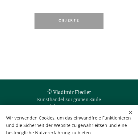
OBJEKTE
© Vladimir Fiedler
Kunsthandel zur grünen Säule
Siebensterngasse 20
1070 Wien / Austria
Wir verwenden Cookies, um das einwandfreie Funktionieren
und die Sicherheit der Website zu gewährleitsen und eine
Tel. & Fax: +43 1 523 35 80
bestmögliche Nutzererfahrung zu bieten.
Mobil: +43 664 35 666 76