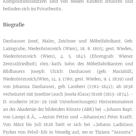
Kompositionsskizzen sind von beiden Kindern erhalten und
befinden sich im Privatbesitz.
Biografie
Danhauser Josef, Maler, Zeichner und Möbelfabrikant. Geb.
Laimgrube, Niederösterreich (Wien), 18. 8. 1805; gest. Wieden,
Niederösterreich (Wien), 4. 5. 1845 (Ehrengrab: Wiener
Zentralfriedhof); röm.-kath. Sohn des Möbelfabrikanten und
Bildhauers Joseph Ulrich Danhauser (geb. Mariahilf,
Niederösterreich/Wien, 14. 3. 1780; gest. Wieden, 9. 1. 1829) und
von Johanna Danhauser, geb. Lambert (1782-1841); ab 1838
verheiratet mit Josefine (auch Josefa Klara) Streit (1813-1874). -
D. studierte 1820-29 (mit Unterbrechungen) Historienmalerei
an der Akademie der bildenden Künste (ABK) bei →Johann Bapt.
von Lampi d. Ä., →Anton Petter und →Johann(es) Peter Krafft.
Von März bis Juli 1826 hielt er sich bei →Johann Ladislaus
Pyrker von Felső-Eőr in Venedig auf, wo er Tizians "Assunta"