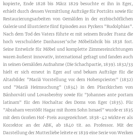
kopierte, Ende 1828 bis März 1829 besuchte er ihn in Eger,
erhielt durch dessen Vermittlung Aufträge für Porträts sowie für
Restaurierungsarbeiten von Gemälden in der erzbischöflichen
Galerie und illustrierte fünf Episoden aus Pyrkers "Rudolphias".
Nach dem Tod des Vaters führte er mit seinem Bruder Franz die
hoch verschuldete Danhauser'sche Möbelfabrik bis 1838 fort.
Seine Entwürfe für Möbel und komplette Zimmereinrichtungen
waren äußerst innovativ, international gefragt und fanden auch
in seinen Gemälden Aufnahme (Die Schachpartie, 1839). 1832/33
hielt er sich erneut in Eger auf und bekam Aufträge für die
Altarbilder "Mariä Vorstellung vor dem Hohenpriester" (1832)
und "Mariä Heimsuchung" (1834) in den Pfarrkirchen von
Bánhorváti und Lovasberény sowie für "Johannes ante portam
latinam" für den Hochaltar des Doms von Eger (1835). Für
"Abraham verstößt Hagar mit ihrem Sohn Ismael" wurde er 1835
mit dem Großen Hof-Preis ausgezeichnet. 1838-42 wirkte er als
Korrektor an der ABK, ab 1840 tit. ao. Professor. Mit der
Darstellung der Mutterliebe leitete er 1839 eine Serie von Werken